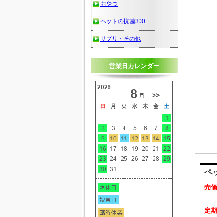
おやつ
ペットの抗菌300
サプリ・その他
営業日カレンダー
ペッ
売価
定期