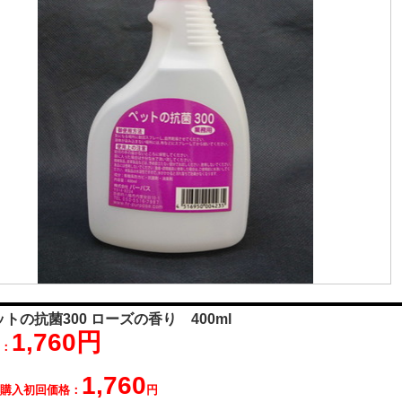
トの抗菌300 ローズの香り 400ml
1,760円
：
1,760
購入初回価格：
円