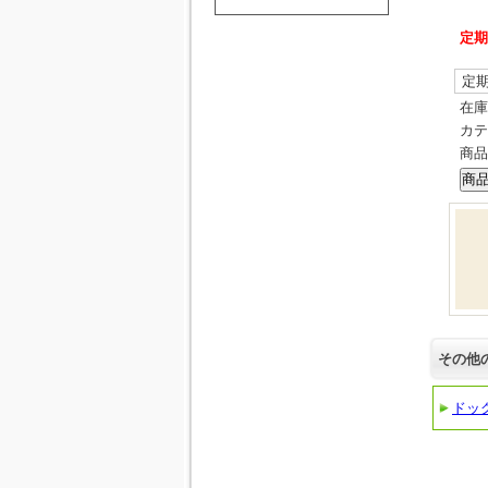
定期
定
在庫
カテ
商品
その他
ドッ